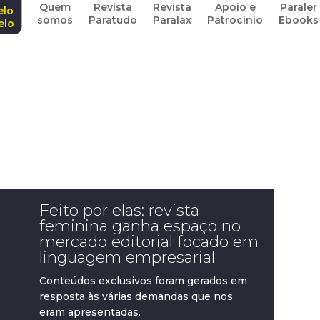
Quem
Revista
Revista
Apoio e
Paraler
elo
somos
Paratudo
Paralax
Patrocínio
Ebooks
elo
Feito por elas: revista
feminina ganha espaço no
mercado editorial focado em
linguagem empresarial
Conteúdos exclusivos foram gerados em
resposta às várias demandas que nos
eram apresentadas.