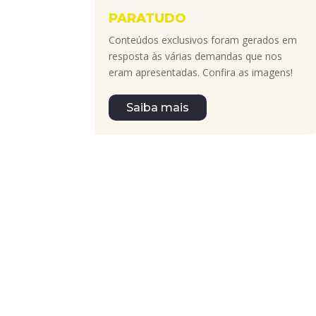
PARATUDO
Conteúdos exclusivos foram gerados em
resposta às várias demandas que nos
eram apresentadas. Confira as imagens!
Saiba mais
A África Subsaariana é um lugar onde coexist
diferentes culturas e crenças, podem ser en