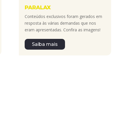
PARALAX
Conteúdos exclusivos foram gerados em
resposta às várias demandas que nos
eram apresentadas. Confira as imagens!
Saiba mais
em muitas religiões e, consequentemente, um grande número de fiéis.
contrados espalhados pelos quatro cantos do continente.